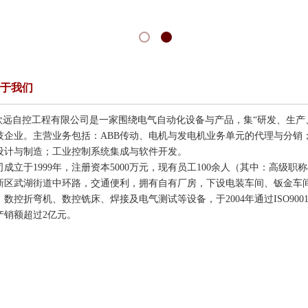
于我们
欣远自控工程有限公司是一家围绕电气自动化设备与产品，集
“研发、生
技企业。主营业务包括：ABB传动、电机与发电机业务单元的代理与分销
设计与制造；工业控制系统集成与软件开发。
司成立于
1999年，注册资本
5000
万元，现有员工
100
余人（其中：高级职称
新区武湖街道中环路，交通便利，拥有自有厂房，下设电装车间、钣金车
、数控折弯机、数控铣床、焊接及电气测试等设备，于
2004年通过ISO
产销额超过
2
亿元。