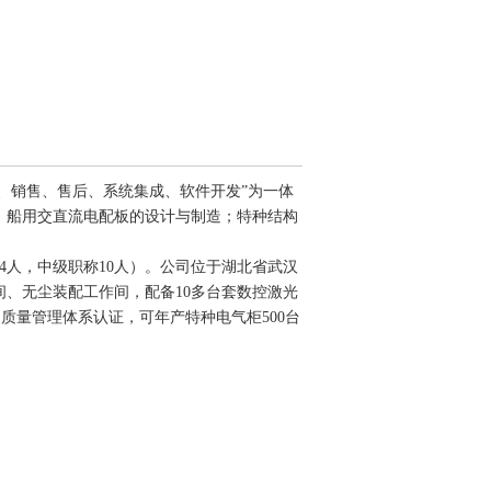
产、销售、售后、系统集成、软件开发”为一体
；船用交直流电配板的设计与制造；特种结构
4
人，中级职称
10
人）。公司位于湖北省武汉
间、无尘装配工作间，配备
10
多台套数控激光
9001质量管理体系认证，可年产特种电气柜
500
台